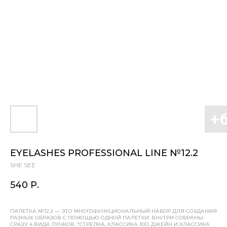
EYELASHES PROFESSIONAL LINE №12.2
SHE SEE
540
Р.
ПАЛЕТКА №12.2 — ЭТО МНОГОФУНКЦИОНАЛЬНЫЙ НАБОР ДЛЯ СОЗДАНИЯ
РАЗНЫХ ОБРАЗОВ С ПОМОЩЬЮ ОДНОЙ ПАЛЕТКИ. ВНУТРИ СОБРАНЫ
СРАЗУ 4 ВИДА ПУЧКОВ: "СТРЕЛКА, КЛАССИКА 10D, ДЖЕЙН И КЛАССИКА