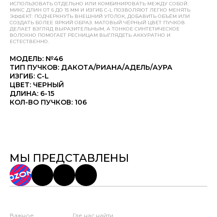
ИСПОЛЬЗОВАТЬ ОТДЕЛЬНО ИЛИ КОМБИНИРОВАТЬ МЕЖДУ СОБОЙ.
МИКС ДЛИН ОТ 6 ДО 15 ММ И ИЗГИБ C-L ПОЗВОЛЯЮТ ЛЕГКО МЕНЯТЬ
ЭФФЕКТ: ПОДЧЕРКНУТЬ ВНЕШНИЙ УГОЛОК, ДОБАВИТЬ ОБЪЁМ ИЛИ
СОЗДАТЬ БОЛЕЕ ЯРКИЙ ОБРАЗ. МАТОВЫЙ ЧЁРНЫЙ ЦВЕТ ПУЧКОВ
ДЕЛАЕТ ВЗГЛЯД ВЫРАЗИТЕЛЬНЫМ, А ТОНКОЕ СИНТЕТИЧЕСКОЕ
ВОЛОКНО ПОМОГАЕТ РЕСНИЦАМ ВЫГЛЯДЕТЬ АККУРАТНО И
ЕСТЕСТВЕННО.
МОДЕЛЬ: №46
ТИП ПУЧКОВ: ДАКОТА/РИАНА/АДЕЛЬ/АУРА
ИЗГИБ: C-L
ЦВЕТ: ЧЕРНЫЙ
ДЛИНА: 6-15
КОЛ-ВО ПУЧКОВ: 106
МЫ ПРЕДСТАВЛЕНЫ
Важное
Где нас найти