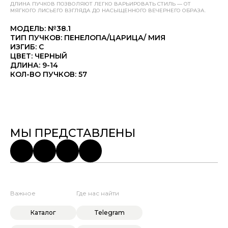
ДЛИНА ПУЧКОВ ПОЗВОЛЯЮТ ЛЕГКО ВАРЬИРОВАТЬ СТИЛЬ — ОТ
МЯГКОГО ЛИСЬЕГО ВЗГЛЯДА ДО НАСЫЩЕННОГО ВЕЧЕРНЕГО ОБРАЗА.
МОДЕЛЬ: №38.1
ТИП ПУЧКОВ: ПЕНЕЛОПА/ЦАРИЦА/ МИЯ
ИЗГИБ: C
ЦВЕТ: ЧЕРНЫЙ
ДЛИНА: 9-14
КОЛ-ВО ПУЧКОВ: 57
МЫ ПРЕДСТАВЛЕНЫ
Важное
Где нас найти
Каталог
Telegram