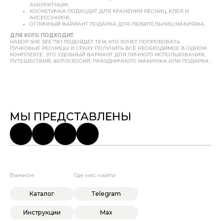
АККУРАТНЫМ;
КОСМЕТИЧКА ПОДХОДИТ ДЛЯ ХРАНЕНИЯ РЕСНИЦ, КЛЕЯ И
АКСЕССУАРОВ;
ОТЛИЧНЫЙ ВАРИАНТ ПОДАРКА ДЛЯ ЛЮБИТЕЛЬНИЦ МАКИЯЖА.
ДЛЯ КОГО ПОДХОДИТ
НАБОР SHE SEE 7В1 ПОДОЙДЁТ ТЕМ, КТО ХОЧЕТ ПОПРОБОВАТЬ
ПУЧКОВЫЕ РЕСНИЦЫ И СРАЗУ ПОЛУЧИТЬ ВСЁ НЕОБХОДИМОЕ В ОДНОМ
КОМПЛЕКТЕ. ЭТО УДОБНЫЙ ВАРИАНТ ДЛЯ ЛИЧНОГО ИСПОЛЬЗОВАНИЯ,
ПУТЕШЕСТВИЙ, ФОТОСЕССИЙ, ПРАЗДНИЧНОГО МАКИЯЖА ИЛИ ПОДАРКА.
МЫ ПРЕДСТАВЛЕНЫ
Важное
Где нас найти
Каталог
Telegram
Инструкции
Max