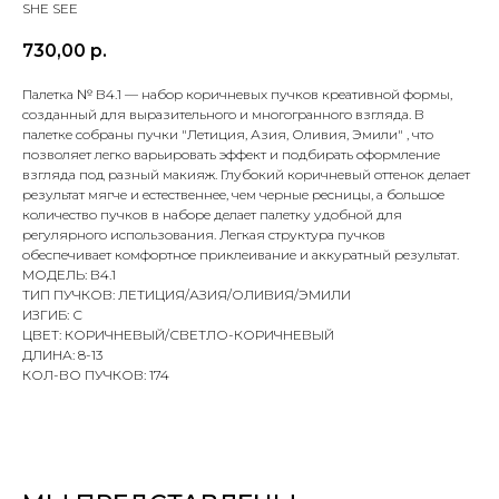
SHE SEE
730,00
р.
Палетка № В4.1 — набор коричневых пучков креативной формы,
созданный для выразительного и многогранного взгляда. В
палетке собраны пучки "Летиция, Азия, Оливия, Эмили" , что
позволяет легко варьировать эффект и подбирать оформление
взгляда под разный макияж. Глубокий коричневый оттенок делает
результат мягче и естественнее, чем черные ресницы, а большое
количество пучков в наборе делает палетку удобной для
регулярного использования. Легкая структура пучков
обеспечивает комфортное приклеивание и аккуратный результат.
МОДЕЛЬ: В4.1
ТИП ПУЧКОВ: ЛЕТИЦИЯ/АЗИЯ/ОЛИВИЯ/ЭМИЛИ
ИЗГИБ: С
ЦВЕТ: КОРИЧНЕВЫЙ/СВЕТЛО-КОРИЧНЕВЫЙ
ДЛИНА: 8-13
КОЛ-ВО ПУЧКОВ: 174